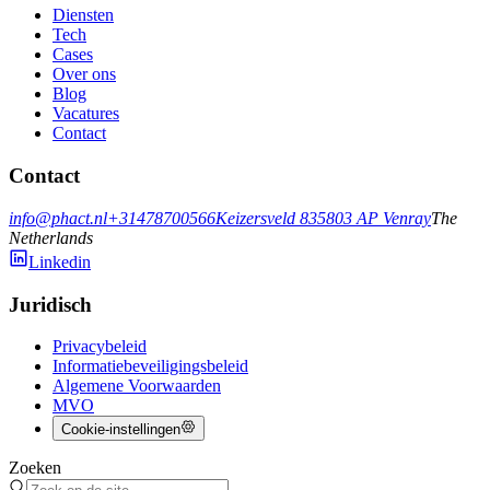
Diensten
Tech
Cases
Over ons
Blog
Vacatures
Contact
Contact
info@phact.nl
+31478700566
Keizersveld 83
5803 AP
Venray
The
Netherlands
Linkedin
Juridisch
Privacybeleid
Informatiebeveiligingsbeleid
Algemene Voorwaarden
MVO
Cookie-instellingen
Zoeken