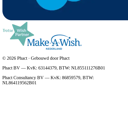
© 2026 Phact · Gebouwd door Phact
Phact BV — KvK: 63144379, BTW: NL855111276B01
Phact Consultancy BV — KvK: 86859579, BTW:
NL864119562B01