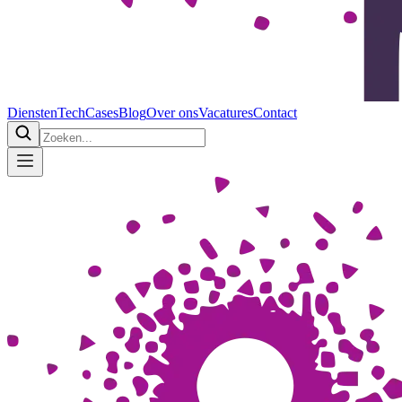
Diensten
Tech
Cases
Blog
Over ons
Vacatures
Contact