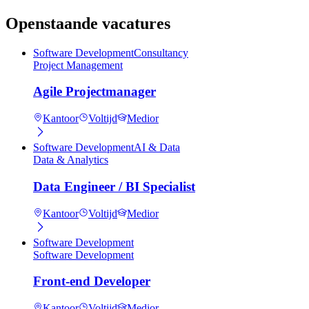
Openstaande vacatures
Software Development
Consultancy
Project Management
Agile Projectmanager
Kantoor
Voltijd
Medior
Software Development
AI & Data
Data & Analytics
Data Engineer / BI Specialist
Kantoor
Voltijd
Medior
Software Development
Software Development
Front-end Developer
Kantoor
Voltijd
Medior