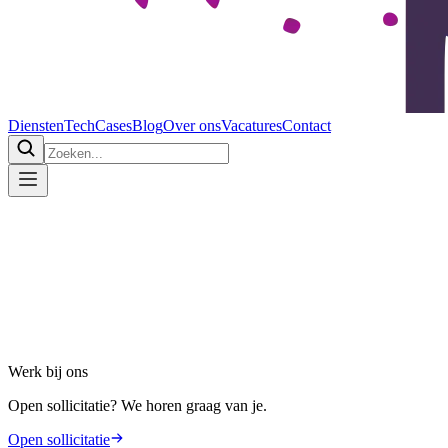
Diensten
Tech
Cases
Blog
Over ons
Vacatures
Contact
Home
Vacatures
Werk bij ons
Open sollicitatie? We horen graag van je.
Open sollicitatie