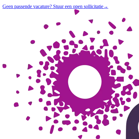
Geen passende vacature? Stuur een open sollicitatie
→