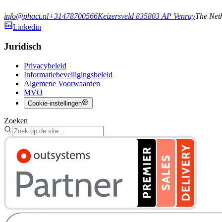
info@phact.nl
+31478700566
Keizersveld 83
5803 AP
Venray
The Net
Linkedin
Juridisch
Privacybeleid
Informatiebeveiligingsbeleid
Algemene Voorwaarden
MVO
Cookie-instellingen
Zoeken