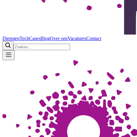
Diensten
Tech
Cases
Blog
Over ons
Vacatures
Contact