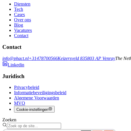
Diensten
Tech
Cases
Over ons
Blog
Vacatures
Contact
Contact
info@phact.nl
+31478700566
Keizersveld 83
5803 AP
Venray
The Net
Linkedin
Juridisch
Privacybeleid
Informatiebeveiligingsbeleid
Algemene Voorwaarden
MVO
Cookie-instellingen
Zoeken