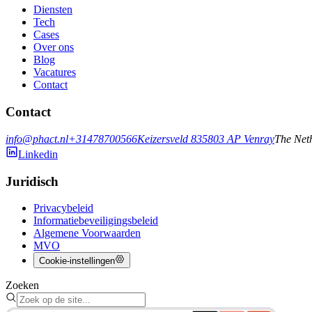
Diensten
Tech
Cases
Over ons
Blog
Vacatures
Contact
Contact
info@phact.nl
+31478700566
Keizersveld 83
5803 AP
Venray
The Net
Linkedin
Juridisch
Privacybeleid
Informatiebeveiligingsbeleid
Algemene Voorwaarden
MVO
Cookie-instellingen
Zoeken