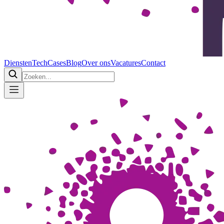
Diensten
Tech
Cases
Blog
Over ons
Vacatures
Contact