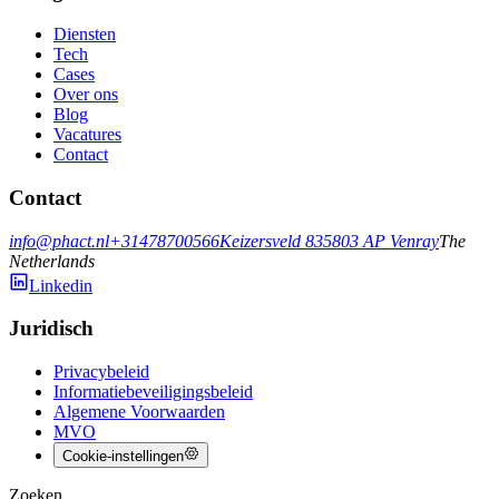
Diensten
Tech
Cases
Over ons
Blog
Vacatures
Contact
Contact
info@phact.nl
+31478700566
Keizersveld 83
5803 AP
Venray
The
Netherlands
Linkedin
Juridisch
Privacybeleid
Informatiebeveiligingsbeleid
Algemene Voorwaarden
MVO
Cookie-instellingen
Zoeken