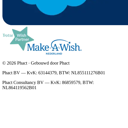
© 2026 Phact · Gebouwd door Phact
Phact BV — KvK: 63144379, BTW: NL855111276B01
Phact Consultancy BV — KvK: 86859579, BTW:
NL864119562B01