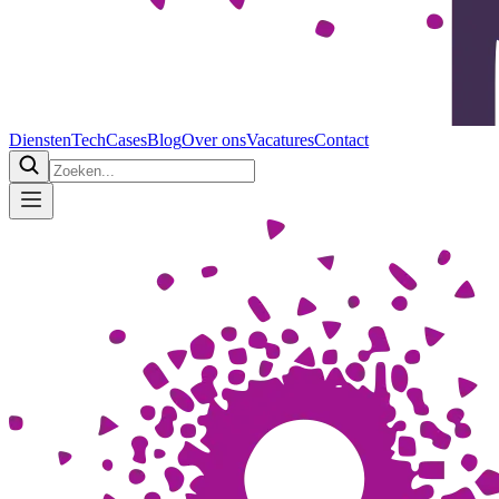
Diensten
Tech
Cases
Blog
Over ons
Vacatures
Contact