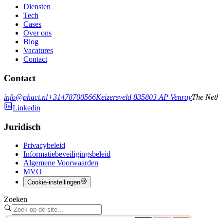
Diensten
Tech
Cases
Over ons
Blog
Vacatures
Contact
Contact
info@phact.nl
+31478700566
Keizersveld 83
5803 AP
Venray
The Net
Linkedin
Juridisch
Privacybeleid
Informatiebeveiligingsbeleid
Algemene Voorwaarden
MVO
Cookie-instellingen
Zoeken