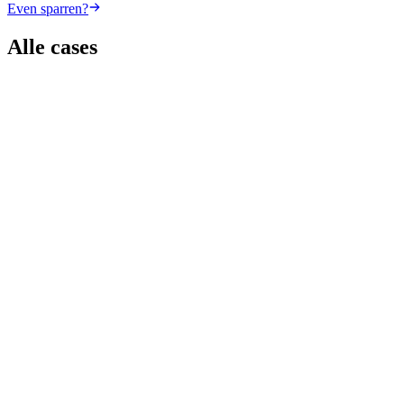
Even sparren?
Alle cases
Logistiek
Plantool Cordstrap
OutSystems
Cloud Computing
ERP Integration
Industrial automation
Fancom & Phact: Slimme stalinrichtingen gedreven
door data
Microsoft
MedTech / Medical Devices
Slimme AED-kasten voor maximale inzetbaarheid