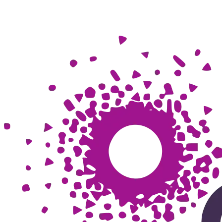
Innovatieve IoT-oplossing voor geconditioneerd
medicijnvervoer
IoT
Microsoft
Azure
Cloud Computing
Real-time Telemetry
API
Integration