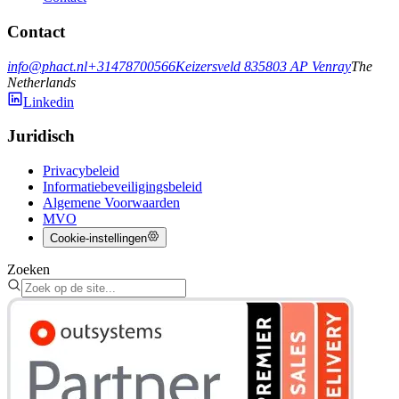
Contact
info@phact.nl
+31478700566
Keizersveld 83
5803 AP
Venray
The
Netherlands
Linkedin
Juridisch
Privacybeleid
Informatiebeveiligingsbeleid
Algemene Voorwaarden
MVO
Cookie-instellingen
Zoeken