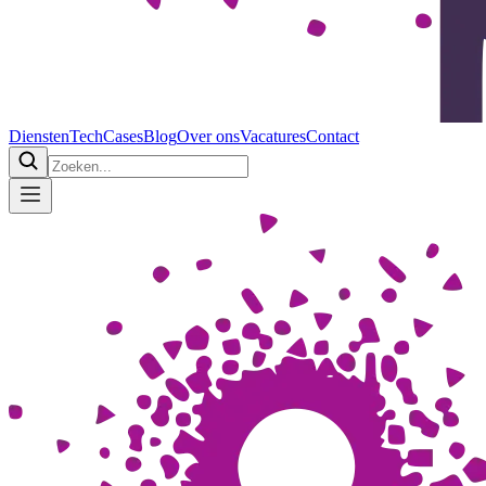
Diensten
Tech
Cases
Blog
Over ons
Vacatures
Contact