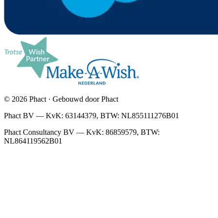
© 2026 Phact · Gebouwd door Phact
Phact BV — KvK: 63144379, BTW: NL855111276B01
Phact Consultancy BV — KvK: 86859579, BTW:
NL864119562B01