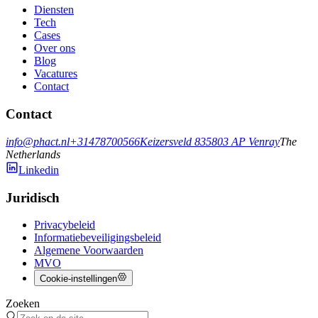
Diensten
Tech
Cases
Over ons
Blog
Vacatures
Contact
Contact
info@phact.nl
+31478700566
Keizersveld 83
5803 AP
Venray
The
Netherlands
Linkedin
Juridisch
Privacybeleid
Informatiebeveiligingsbeleid
Algemene Voorwaarden
MVO
Cookie-instellingen
Zoeken