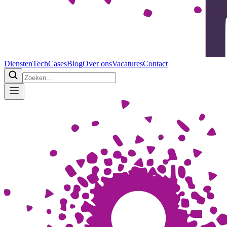
Diensten
Tech
Cases
Blog
Over ons
Vacatures
Contact