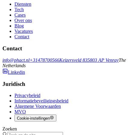
Diensten
Tech
Cases
Over ons
Blog
Vacatures
Contact
Contact
info@phact.nl
+31478700566
Keizersveld 83
5803 AP
Venray
The
Netherlands
Linkedin
Juridisch
Privacybeleid
Informatiebeveiligingsbeleid
Algemene Voorwaarden
MVO
Cookie-instellingen
Zoeken