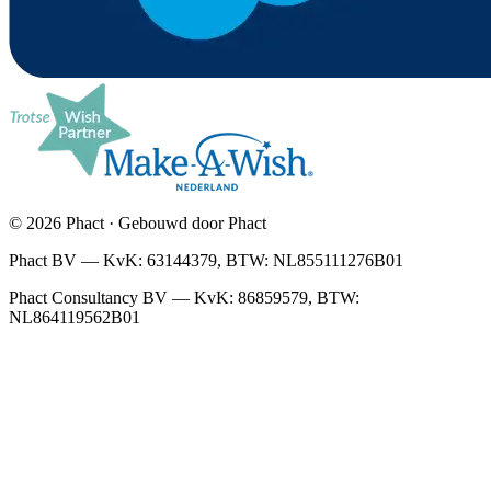
© 2026 Phact · Gebouwd door Phact
Phact BV — KvK: 63144379, BTW: NL855111276B01
Phact Consultancy BV — KvK: 86859579, BTW:
NL864119562B01